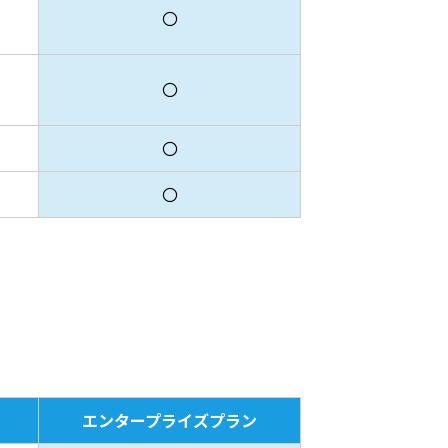
〇
〇
〇
〇
エンタープライズプラン