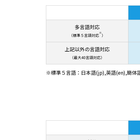
多言語対応
※
（標準５言語対応
）
上記以外の言語対応
（最大40言語対応）
※標準５言語：日本語(jp),英語(en),簡体語(z