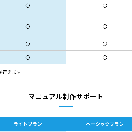
〇
〇
〇
〇
〇
〇
〇
〇
が行えます。
マニュアル制作サポート
ライトプラン
ベーシックプラン